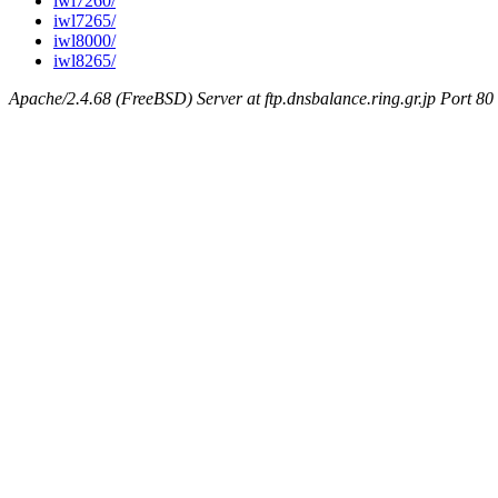
iwl7260/
iwl7265/
iwl8000/
iwl8265/
Apache/2.4.68 (FreeBSD) Server at ftp.dnsbalance.ring.gr.jp Port 80