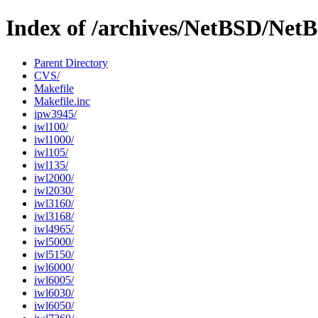
Index of /archives/NetBSD/NetBS
Parent Directory
CVS/
Makefile
Makefile.inc
ipw3945/
iwl100/
iwl1000/
iwl105/
iwl135/
iwl2000/
iwl2030/
iwl3160/
iwl3168/
iwl4965/
iwl5000/
iwl5150/
iwl6000/
iwl6005/
iwl6030/
iwl6050/